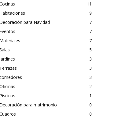
Cocinas
11
Habitaciones
9
Decoración para Navidad
7
Eventos
7
Materiales
7
Salas
5
Jardines
3
Terrazas
3
comedores
3
Oficinas
2
Piscinas
1
Decoración para matrimonio
0
Cuadros
0