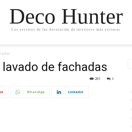
Deco Hunter
Los secretos de las decoración de interiores más exitosas
chadas
 lavado de fachadas
201
0
st
WhatsApp
Linkedin