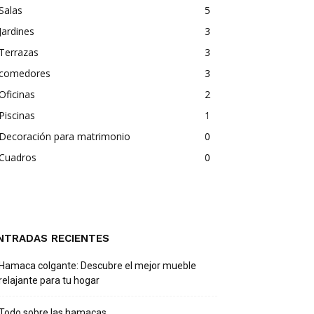
Salas
5
Jardines
3
Terrazas
3
comedores
3
Oficinas
2
Piscinas
1
Decoración para matrimonio
0
Cuadros
0
NTRADAS RECIENTES
Hamaca colgante: Descubre el mejor mueble
relajante para tu hogar
Todo sobre las hamacas