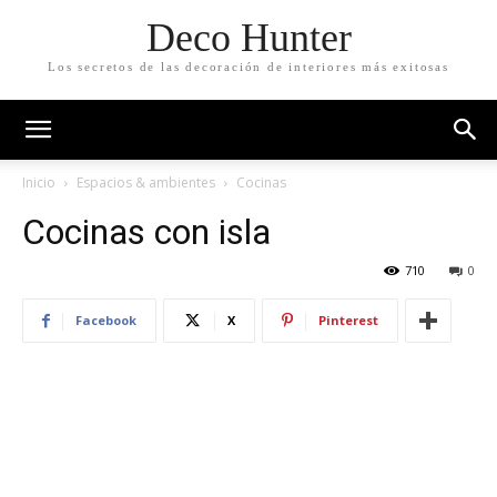
Deco Hunter
Los secretos de las decoración de interiores más exitosas
Inicio
Espacios & ambientes
Cocinas
Cocinas con isla
710
0
Facebook
X
Pinterest