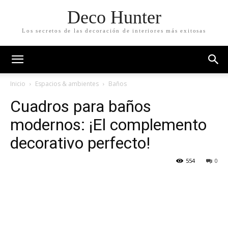
Deco Hunter
Los secretos de las decoración de interiores más exitosas
Inicio
Espacios & ambientes
Baños
Cuadros para baños
modernos: ¡El complemento
decorativo perfecto!
554
0